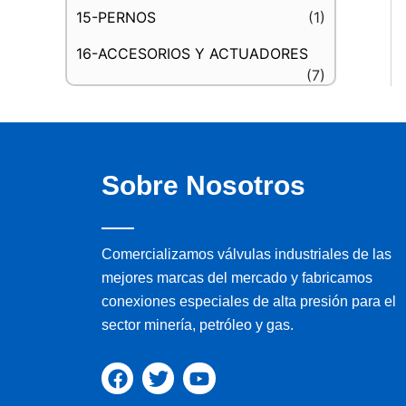
15-PERNOS
(1)
16-ACCESORIOS Y ACTUADORES
(7)
Sobre Nosotros
Comercializamos válvulas industriales de las
mejores marcas del mercado y fabricamos
conexiones especiales de alta presión para el
sector minería, petróleo y gas.
F
T
Y
a
w
o