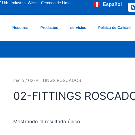
7 Urb. Industrial Wisse. Cercado de Lima
Español
English
o
Nosotros
Productos
servicios
Política de Calidad
Inicio
/ 02-FITTINGS ROSCADOS
02-FITTINGS ROSCAD
Mostrando el resultado único