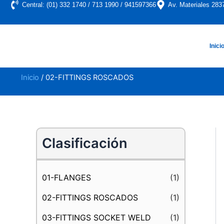
Saltar
Central: (01) 332 1740 / 713 1990 / 941597366
Av. Materiales 283
al
contenido
Inici
Inicio
/ 02-FITTINGS ROSCADOS
Clasificación
01-FLANGES
(1)
02-FITTINGS ROSCADOS
(1)
03-FITTINGS SOCKET WELD
(1)