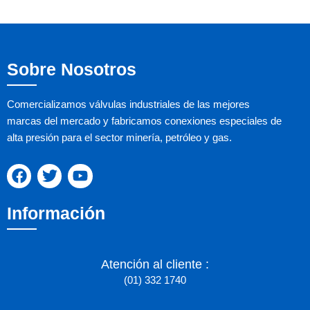
Sobre Nosotros
Comercializamos válvulas industriales de las mejores
marcas del mercado y fabricamos conexiones especiales de
alta presión para el sector minería, petróleo y gas.
F
T
Y
a
w
o
c
i
u
Información
e
t
t
b
t
u
o
e
b
o
r
e
Atención al cliente :
k
(01) 332 1740