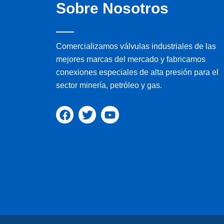
Sobre Nosotros
Comercializamos válvulas industriales de las
mejores marcas del mercado y fabricamos
conexiones especiales de alta presión para el
sector minería, petróleo y gas.
F
T
Y
a
w
o
c
i
u
e
t
t
b
t
u
o
e
b
o
r
e
k