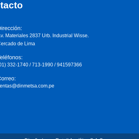
tacto
irección:
v. Materiales 2837 Urb. Industrial Wisse.
ercado de Lima
eléfonos:
01) 332-1740 / 713-1990 / 941597366
orreo:
entas@dinmetsa.com.pe