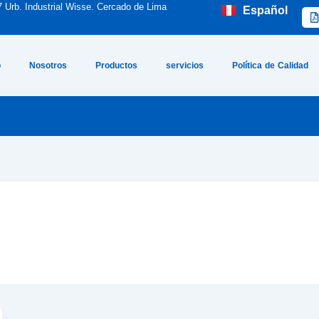
7 Urb. Industrial Wisse. Cercado de Lima
Español
English
o
Nosotros
Productos
servicios
Política de Calidad