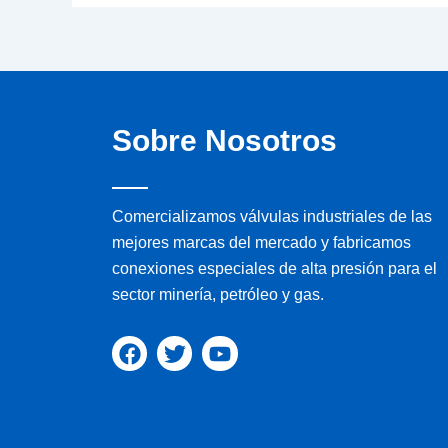
Sobre Nosotros
Comercializamos válvulas industriales de las
mejores marcas del mercado y fabricamos
conexiones especiales de alta presión para el
sector minería, petróleo y gas.
F
T
Y
a
w
o
c
i
u
e
t
t
b
t
u