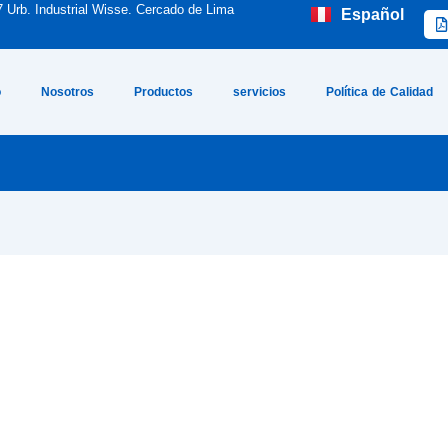
7 Urb. Industrial Wisse. Cercado de Lima
Español
English
o
Nosotros
Productos
servicios
Política de Calidad