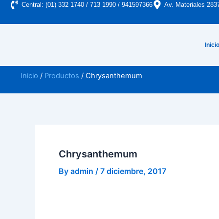
Saltar
Central: (01) 332 1740 / 713 1990 / 941597366
Av. Materiales 283
al
contenido
Inici
Inicio
/
Productos
/ Chrysanthemum
Chrysanthemum
By
admin
/
7 diciembre, 2017