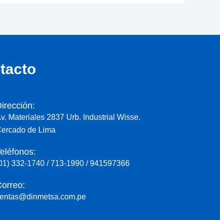
tacto
irección:
v. Materiales 2837 Urb. Industrial Wisse.
ercado de Lima
eléfonos:
01) 332-1740 / 713-1990 / 941597366
orreo:
entas@dinmetsa.com.pe