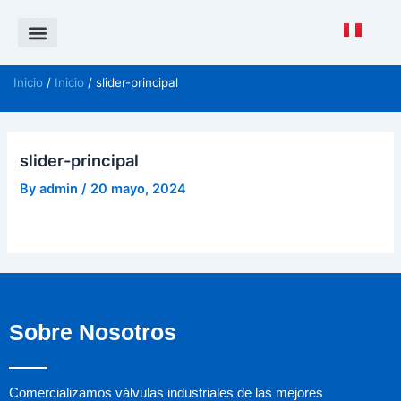
Saltar
al
contenido
Política de Calidad
CANAL DE DENUNCIAS ISO 37001
Inicio
/
Inicio
/ slider-principal
slider-principal
By
admin
/
20 mayo, 2024
Sobre Nosotros
Comercializamos válvulas industriales de las mejores