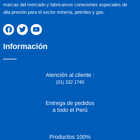
marcas del mercado y fabricamos conexiones especiales de
alta presión para el sector minería, petróleo y gas.
F
T
Y
a
w
o
c
i
u
Información
e
t
t
b
t
u
o
e
b
o
r
e
k
Atención al cliente :
(01) 332 1740
Entrega de pedidos
a todo el Perú
Productos 100%