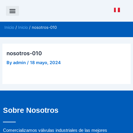
Saltar
al
contenido
Política de Calidad
CANAL DE DENUNCIAS ISO 37001
Inicio
/
Inicio
/ nosotros-010
nosotros-010
By
admin
/
18 mayo, 2024
Sobre Nosotros
Comercializamos válvulas industriales de las mejores