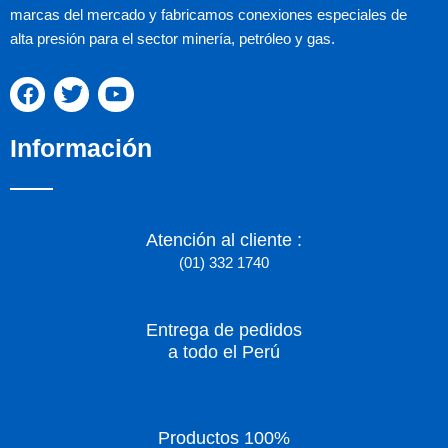
marcas del mercado y fabricamos conexiones especiales de
alta presión para el sector minería, petróleo y gas.
F
T
Y
a
w
o
c
i
u
Información
e
t
t
b
t
u
o
e
b
o
r
e
k
Atención al cliente :
(01) 332 1740
Entrega de pedidos
a todo el Perú
Productos 100%