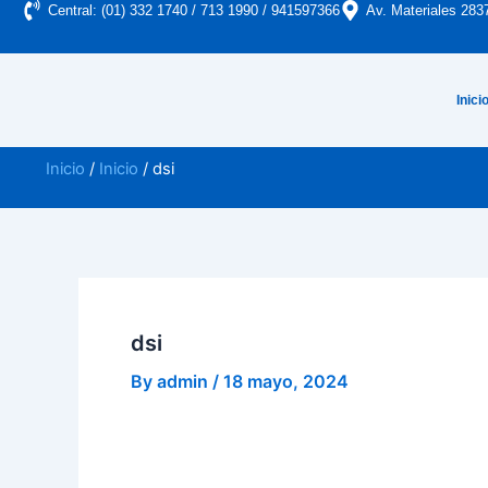
Saltar
Central: (01) 332 1740 / 713 1990 / 941597366
Av. Materiales 283
al
contenido
Inici
Inicio
/
Inicio
/ dsi
dsi
By
admin
/
18 mayo, 2024