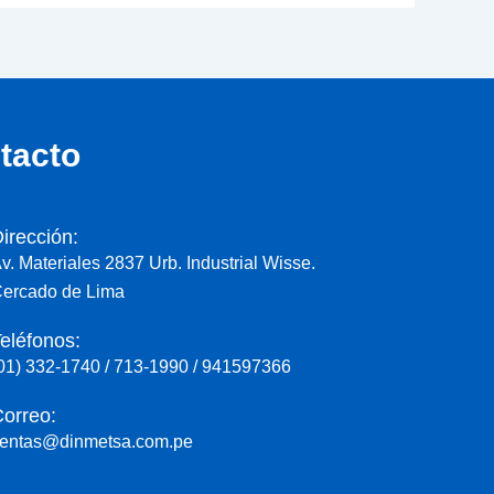
tacto
irección:
v. Materiales 2837 Urb. Industrial Wisse.
ercado de Lima
eléfonos:
01) 332-1740 / 713-1990 / 941597366
orreo:
entas@dinmetsa.com.pe