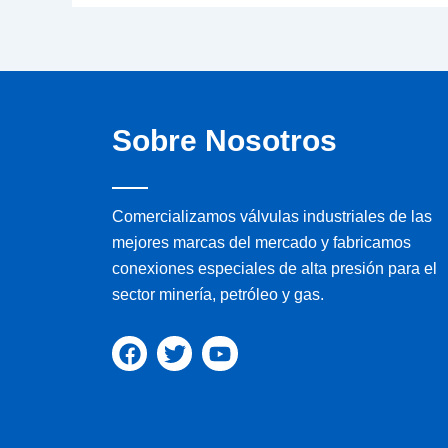
Sobre Nosotros
Comercializamos válvulas industriales de las
mejores marcas del mercado y fabricamos
conexiones especiales de alta presión para el
sector minería, petróleo y gas.
F
T
Y
a
w
o
c
i
u
e
t
t
b
t
u