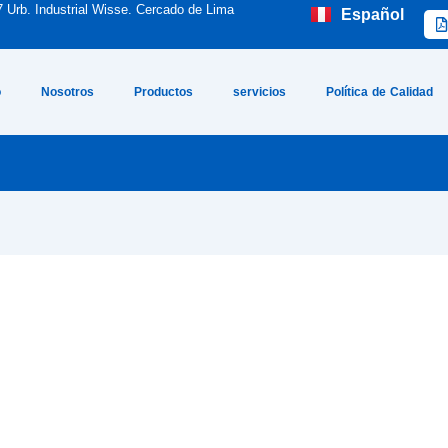
7 Urb. Industrial Wisse. Cercado de Lima
Español
English
o
Nosotros
Productos
servicios
Política de Calidad