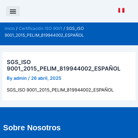
Saltar
al
contenido
Política de Calidad
CANAL DE DENUNCIAS ISO 37001
Inicio
/
Certificación ISO 9001
/ SGS_ISO
9001_2015_PELIM_819944002_ESPAÑOL
SGS_ISO
9001_2015_PELIM_819944002_ESPAÑOL
By
admin
/
26 abril, 2025
SGS_ISO 9001_2015_PELIM_819944002_ESPAÑOL
Sobre Nosotros