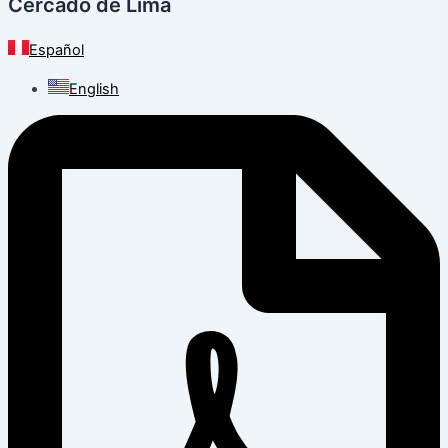
Cercado de Lima
Español
English