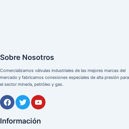
Sobre Nosotros
Comercializamos válvulas industriales de las mejores marcas del
mercado y fabricamos conexiones especiales de alta presión para
el sector minería, petróleo y gas.
F
T
Y
a
w
o
c
i
u
e
t
t
Información
b
t
u