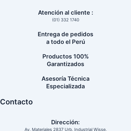
o
e
b
o
r
e
Atención al cliente :
k
(01) 332 1740
Entrega de pedidos
a todo el Perú
Productos 100%
Garantizados
Asesoría Técnica
Especializada
Contacto
Dirección:
Av. Materiales 2837 Urb. Industrial Wisse.