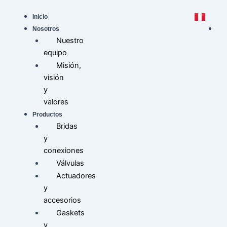
Saltar
al
Inicio
contenido
Nosotros
Nuestro
equipo
Misión,
visión
y
valores
Productos
Bridas
y
conexiones
Válvulas
Actuadores
y
accesorios
Gaskets
y