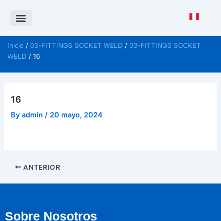
Saltar
al
contenido
Política de Calidad
CANAL DE DENUNCIAS ISO 37001
Inicio
/
03-FITTINGS SOCKET WELD
/
03-FITTINGS SOCKET
WELD
/ 16
16
By
admin
/
20 mayo, 2024
ANTERIOR
Sobre Nosotros