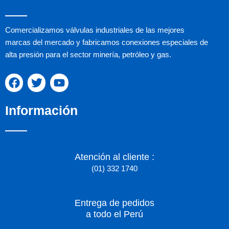
Comercializamos válvulas industriales de las mejores
marcas del mercado y fabricamos conexiones especiales de
alta presión para el sector minería, petróleo y gas.
F
T
Y
a
w
o
c
i
u
Información
e
t
t
b
t
u
o
e
b
o
r
e
k
Atención al cliente :
(01) 332 1740
Entrega de pedidos
a todo el Perú