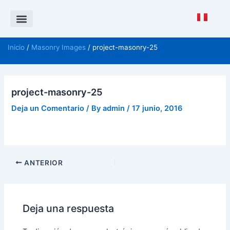
Saltar
al
contenido
Política de Calidad
CANAL DE DENUNCIAS ISO 37001
Inicio
/
Masonry Images
/ project-masonry-25
project-masonry-25
Deja un Comentario
/ By
admin
/
17 junio, 2016
ANTERIOR
Deja una respuesta