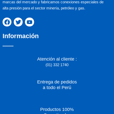
marcas del mercado y fabricamos conexiones especiales de
alta presión para el sector minería, petróleo y gas.
F
T
Y
a
w
o
c
i
u
Información
e
t
t
b
t
u
o
e
b
o
r
e
k
Atención al cliente :
(01) 332 1740
Entrega de pedidos
a todo el Perú
Productos 100%