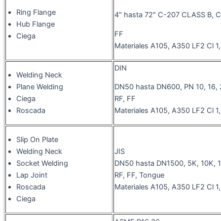
Ring Flange
4″ hasta 72″ C-207 CLASS B, C,
Hub Flange
FF
Ciega
Materiales A105, A350 LF2 Cl 
DIN
Welding Neck
Plane Welding
DN50 hasta DN600, PN 10, 16, 2
Ciega
RF, FF
Roscada
Materiales A105, A350 LF2 Cl 
Slip On Plate
JIS
Welding Neck
DN50 hasta DN1500, 5K, 10K, 
Socket Welding
RF, FF, Tongue
Lap Joint
Materiales A105, A350 LF2 Cl 
Roscada
Ciega