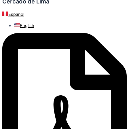
Cercado de Lima
Español
English