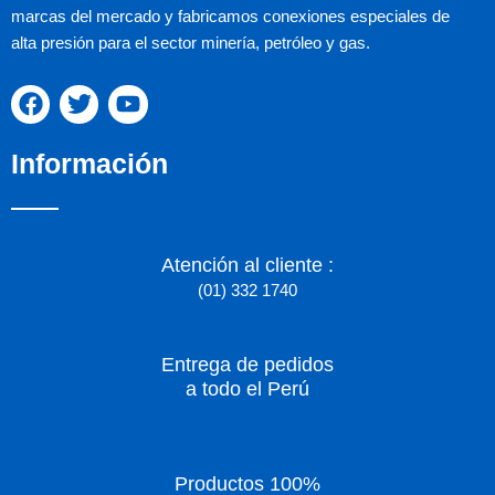
marcas del mercado y fabricamos conexiones especiales de
alta presión para el sector minería, petróleo y gas.
F
T
Y
a
w
o
c
i
u
Información
e
t
t
b
t
u
o
e
b
o
r
e
k
Atención al cliente :
(01) 332 1740
Entrega de pedidos
a todo el Perú
Productos 100%