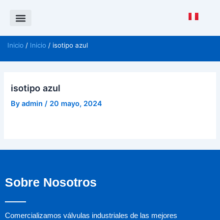
Saltar
al
contenido
Política de Calidad
CANAL DE DENUNCIAS ISO 37001
Inicio
/
Inicio
/ isotipo azul
isotipo azul
By
admin
/
20 mayo, 2024
Sobre Nosotros
Comercializamos válvulas industriales de las mejores