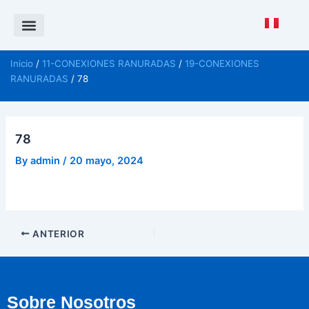
Saltar
al
contenido
Política de Calidad
CANAL DE DENUNCIAS ISO 37001
Inicio
/
11-CONEXIONES RANURADAS
/
19-CONEXIONES
RANURADAS
/ 78
78
By
admin
/
20 mayo, 2024
ANTERIOR
Sobre Nosotros