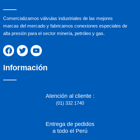
Comercializamos válvulas industriales de las mejores
marcas del mercado y fabricamos conexiones especiales de
alta presión para el sector minería, petróleo y gas.
F
T
Y
a
w
o
c
i
u
Información
e
t
t
b
t
u
o
e
b
o
r
e
k
Atención al cliente :
(01) 332 1740
Entrega de pedidos
a todo el Perú